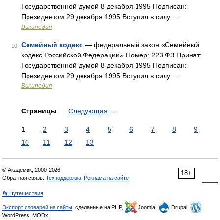
Государственной думой 8 декабря 1995 Подписан:
Президентом 29 декабря 1995 Вступил в силу …
Википедия
Семейный кодекс
— федеральный закон «Семейный
10
кодекс Российской Федерации» Номер: 223 ФЗ Принят:
Государственной думой 8 декабря 1995 Подписан:
Президентом 29 декабря 1995 Вступил в силу …
Википедия
Страницы
Следующая
→
1
2
3
4
5
6
7
8
9
10
11
12
13
© Академик, 2000-2026
18+
Обратная связь:
Техподдержка
,
Реклама на сайте
👣 Путешествия
Экспорт словарей на сайты
, сделанные на PHP,
Joomla,
Drupal,
WordPress, MODx.