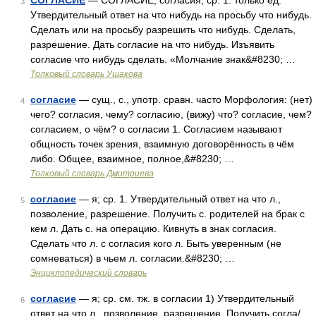
СОГЛАСИЕ
— СОГЛАСИЕ, согласия, ср. 1. только ед.
3
Утвердительный ответ на что нибудь на просьбу что нибудь.
Сделать или на просьбу разрешить что нибудь. Сделать,
разрешение. Дать согласие на что нибудь. Изъявить
согласие что нибудь сделать. «Молчание знак&#8230; …
Толковый словарь Ушакова
согласие
— сущ., с., употр. сравн. часто Морфология: (нет)
4
чего? согласия, чему? согласию, (вижу) что? согласие, чем?
согласием, о чём? о согласии 1. Согласием называют
общность точек зрения, взаимную договорённость в чём
либо. Общее, взаимное, полное,&#8230; …
Толковый словарь Дмитриева
согласие
— я; ср. 1. Утвердительный ответ на что л.,
5
позволение, разрешение. Получить с. родителей на брак с
кем л. Дать с. на операцию. Кивнуть в знак согласия.
Сделать что л. с согласия кого л. Быть уверенным (не
сомневаться) в чьем л. согласии.&#8230; …
Энциклопедический словарь
согласие
— я; ср. см. тж. в согласии 1) Утвердительный
6
ответ на что л., позволение, разрешение. Получить согла/