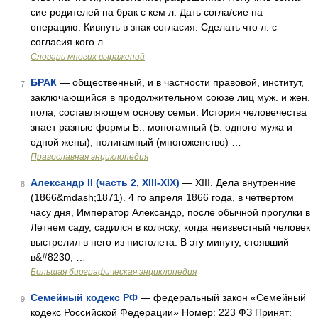
сие родителей на брак с кем л. Дать согла/сие на
операцию. Кивнуть в знак согласия. Сделать что л. с
согласия кого л …
Словарь многих выражений
БРАК
— общественный, и в частности правовой, институт,
7
заключающийся в продолжительном союзе лиц муж. и жен.
пола, составляющем основу семьи. История человечества
знает разные формы Б.: моногамный (Б. одного мужа и
одной жены), полигамный (многоженство) …
Православная энциклопедия
Александр II (часть 2, XIII-XIX)
— XIII. Дела внутренние
8
(1866&mdash;1871). 4 го апреля 1866 года, в четвертом
часу дня, Император Александр, после обычной прогулки в
Летнем саду, садился в коляску, когда неизвестный человек
выстрелил в него из пистолета. В эту минуту, стоявший
в&#8230; …
Большая биографическая энциклопедия
Семейный кодекс РФ
— федеральный закон «Семейный
9
кодекс Российской Федерации» Номер: 223 ФЗ Принят: